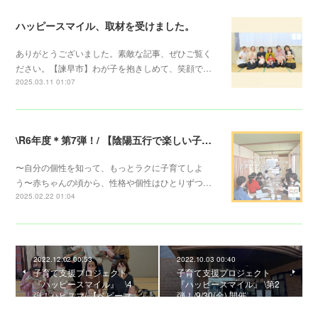
ハッピースマイル、取材を受けました。
ありがとうございました。素敵な記事、ぜひご覧く
ださい。【諫早市】わが子を抱きしめて、笑顔で…
2025.03.11 01:07
\R6年度＊第7弾！/ 【陰陽五行で楽しい子育てワークショップ】
〜自分の個性を知って、もっとラクに子育てしよ
う〜赤ちゃんの頃から、性格や個性はひとりずつ…
2025.02.22 01:04
2022.12.02 00:53
2022.10.03 00:40
子育て支援プロジェクト
子育て支援プロジェクト
『ハッピースマイル』 ⁡ ⁡ \4
『ハッピースマイル』 \第2
弾！ハピスマ/ 【ベビーマ…
弾！/9/30(金) 開催