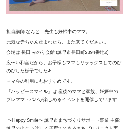
担当講師 なんと！先生も妊婦中のママ。
元気な赤ちゃん産まれたら、また来てください ⁡。
会場は 長田 みのり会館 (諫早市長田町2394番地2) ⁡
広〜い和室だから、お子様もママもリラックスしてのび
のびした様子でした♪ ⁡
ママ会の利用にもおすすめです。⁡ ⁡ ⁡
『ハッピースマイル』は 産後のママと家族、妊娠中の
プレママ・パパが楽しめるイベントを開催しています ⁡ ⁡ ⁡
〜Happy Smile〜 諫早市まちづくりサポート事業 主催:
諫早で出会い 楽しく子育てできるまちプロジェクト実