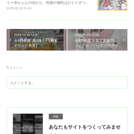
う〜赤ちゃんの頃から、性格や個性はひとりずつ…
2025.02.22 01:04
2023.10.14 13:21
2023.07.20 13:08
令和5年度 \第2弾！/ 【酵素
令和5年度 子育て支援プロ
ドリンク教室】 ⁡
ジェクト 『ハッピースマイ
ル』
0
コメント
PR
あなたもサイトをつくってみませ