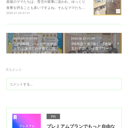
産後のママたちは、育児や家事に追われ、ゆっくり
食事を摂ることも多いですよね。⁡そんなママたち…
2025.01.24 01:01
2025.03.11 01:09
2025.02.22 01:04
この2年間、ハッピースマイ
\R6年度＊第7弾！/ 【陰陽
ルでは 諫早での子育てに役
五行で楽しい子育てワーク
立つリーフレットを配布…
ショップ】
0
コメント
PR
プレミアムプランでもっと自由な