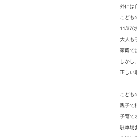
⁡外に
こども
⁡11/
大人も
家庭で
⁡しか
正しい
こども
親子で
⁡子育
駐車場