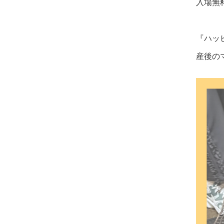
入場無
『ハッ
産後の