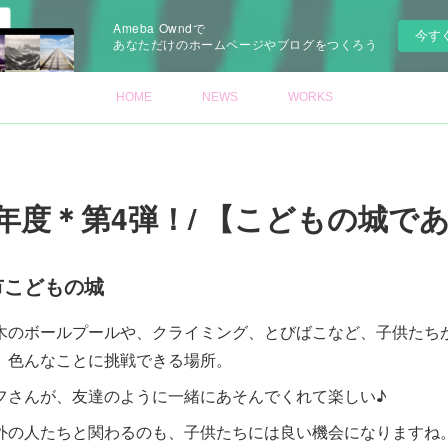
Ameba Owndで
今す
あなただけのホームページやブログをつくろう
HOME
NEWS
WORKS
6年度＊第4弾！/ 【こどもの城で
市こどもの城
木のボールプールや、クライミング、とびばこなど、子供たち
。色んなことに挑戦できる場所。
ッフさんが、友達のように一緒にあそんでくれて楽しい♪
外の人たちと関わるのも、子供たちには良い機会になりますね