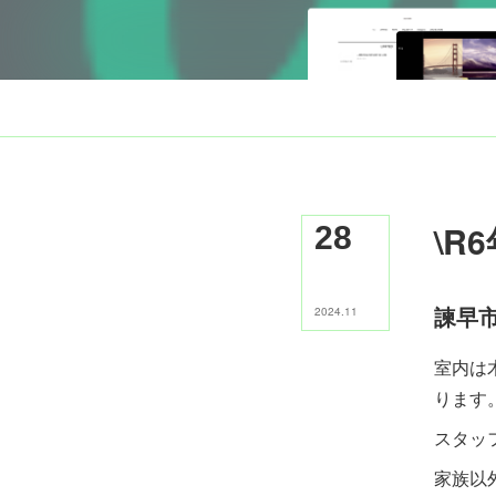
\R
28
諫早
2024
.
11
室内は
ります
⁡スタ
家族以