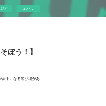
ぐ試す
ログイン
あそぼう！】
が夢中になる遊び場があ
。